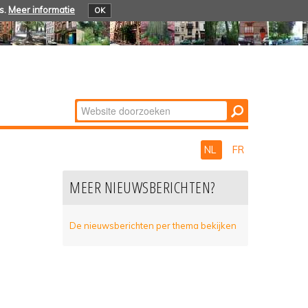
s.
Meer informatie
OK
Zoek
Geavanceerd
zoeken...
NL
FR
MEER NIEUWSBERICHTEN?
De nieuwsberichten per thema bekijken