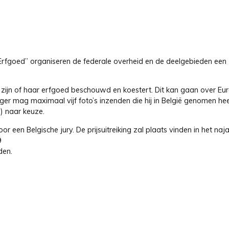
l Erfgoed” organiseren de federale overheid en de deelgebieden een
ls zijn of haar erfgoed beschouwd en koestert. Dit kan gaan over Eu
ger mag maximaal vijf foto’s inzenden die hij in België genomen he
n) naar keuze.
r een Belgische jury. De prijsuitreiking zal plaats vinden in het naj
9
den.