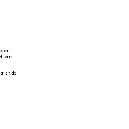
ropees,
eft van
aar en de