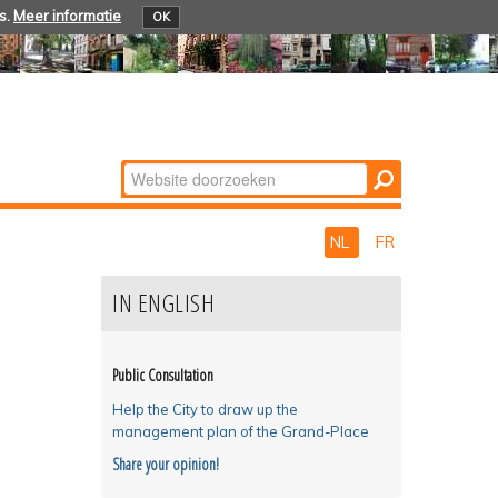
s.
Meer informatie
OK
Zoek
Geavanceerd
zoeken...
NL
FR
IN ENGLISH
Public Consultation
Help the City to draw up the
management plan of the Grand-Place
Share your opinion!