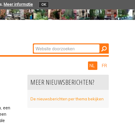
s.
Meer informatie
OK
Zoek
Geavanceerd
zoeken...
NL
FR
MEER NIEUWSBERICHTEN?
De nieuwsberichten per thema bekijken
n, een
 een
ale