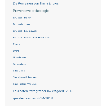
De Romeinen van Thurn & Taxis
Preventieve archeologie
Brussel - Haren
Brussel-Laken
Brussel - Louizawijk
Brussel - Neder-Over-Heembeek
Elsene
Evere
Ganshoren
Schaarbeek
Sint-Gillis
Sint-Jans-Molenbeek
Sint-Pieters-Woluwe
Laureaten "fotografeer uw erfgoed" 2018
geselecteerden EPIM-2018