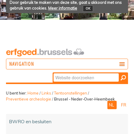
Door gebruik te maken van deze site, gaat u akkoord met ons
gebruik van cookies.
Meer informatie
OK
NAVIGATION
Zoek
DOEN
Geavanceerd
ONTDEKKEN
zoeken...
U bent hier:
Home
/
Links
/
Tentoonstellingen
/
Preventieve archeologie
/
Brussel - Neder-Over-Heembeek
BELEVEN
NL
FR
BWRO en besluiten