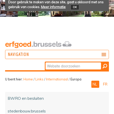
Door gebruik te maken van deze site, gaat u akkoord met ons
gebruik van cookies.
Meer informatie
OK
NAVIGATION
Zoek
DOEN
Geavanceerd
ONTDEKKEN
zoeken...
U bent hier:
Home
/
Links
/
Internationaal
/
Europa
NL
FR
BELEVEN
BWRO en besluiten
stedenbouw.brussels