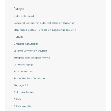
Europa
Cultureel erfgoed
Compendium van het cultureel beleid en tendensen
Stuurgroep Cultuur, Erfgoed en Landschap (CDCPP)
HEREIN
Granada Convention
Valletta Convention (revised)
Europese landschapsconventie
Landschapsprijs
Faro Convention
Text of the Faro Convention
Strategie 21
Culturele Routes
RANN
RANN website