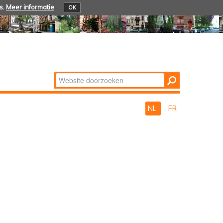
s.
Meer informatie
OK
Zoek
Geavanceerd
zoeken...
NL
FR