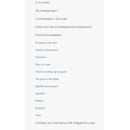
A la carte
De weergangen
Archeologie in Brussel
Atlas van de archeologische ondergrond
Praktische boekjes
De boom in de stad
Houten schrijnwerk
Rocailles
Glas-in-lood
Houd en metaal op uw gevel
Uw gevel in de kijker
Sgraffiti op uw gevel
Sgraffiti
Metaal
De gevel
Hout
Artikels van het tijdschrift Erfgoed Brussel