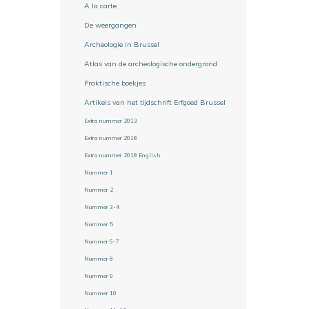
A la carte
De weergangen
Archeologie in Brussel
Atlas van de archeologische ondergrond
Praktische boekjes
Artikels van het tijdschrift Erfgoed Brussel
Extra nummer 2013
Extra nummer 2018
Extra nummer 2018 English
Nummer 1
Nummer 2
Nummer 3-4
Nummer 5
Nummer 6-7
Nummer 8
Nummer 9
Nummer 10