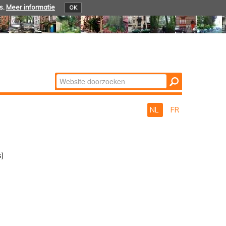
s.
Meer informatie
OK
Zoek
Geavanceerd
zoeken...
NL
FR
s)