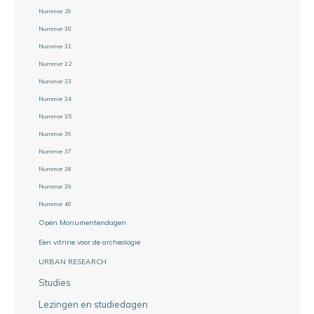
Nummer 29
Nummer 30
Nummer 31
Nummer 32
Nummer 33
Nummer 34
Nummer 35
Nummer 36
Nummer 37
Nummer 38
Nummer 39
Nummer 40
Open Monumentendagen
Een vitrine voor de archeologie
URBAN RESEARCH
Studies
Lezingen en studiedagen