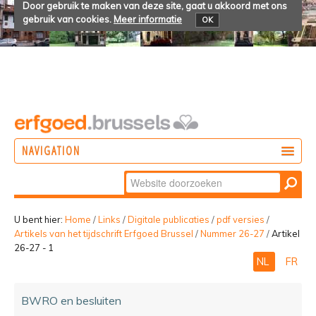
Door gebruik te maken van deze site, gaat u akkoord met ons
gebruik van cookies.
Meer informatie
OK
NAVIGATION
Zoek
DOEN
Geavanceerd
ONTDEKKEN
zoeken...
U bent hier:
Home
/
Links
/
Digitale publicaties
/
pdf versies
/
Artikels van het tijdschrift Erfgoed Brussel
/
Nummer 26-27
/
Artikel
BELEVEN
26-27 - 1
NL
FR
BWRO en besluiten