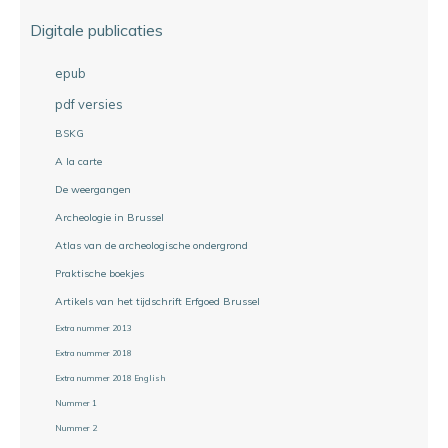
Digitale publicaties
epub
pdf versies
BSKG
A la carte
De weergangen
Archeologie in Brussel
Atlas van de archeologische ondergrond
Praktische boekjes
Artikels van het tijdschrift Erfgoed Brussel
Extra nummer 2013
Extra nummer 2018
Extra nummer 2018 English
Nummer 1
Nummer 2