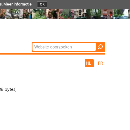
s.
Meer informatie
OK
Zoek
Geavanceerd
zoeken...
NL
FR
8 bytes)