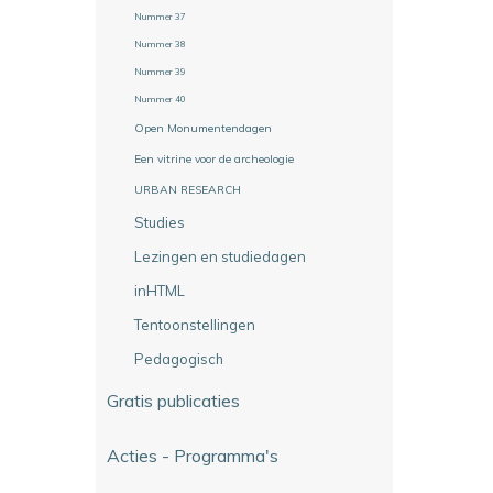
Nummer 37
Nummer 38
Nummer 39
Nummer 40
Open Monumentendagen
Een vitrine voor de archeologie
URBAN RESEARCH
Studies
Lezingen en studiedagen
inHTML
Tentoonstellingen
Pedagogisch
Gratis publicaties
Acties - Programma's