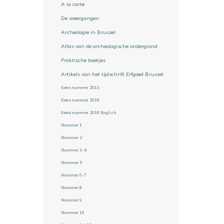
A la carte
De weergangen
Archeologie in Brussel
Atlas van de archeologische ondergrond
Praktische boekjes
Artikels van het tijdschrift Erfgoed Brussel
Extra nummer 2013
Extra nummer 2018
Extra nummer 2018 English
Nummer 1
Nummer 2
Nummer 3-4
Nummer 5
Nummer 6-7
Nummer 8
Nummer 9
Nummer 10