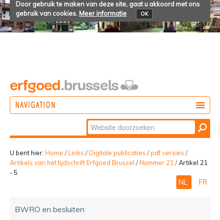
Door gebruik te maken van deze site, gaat u akkoord met ons
gebruik van cookies.
Meer informatie
OK
NAVIGATION
Zoek
DOEN
Geavanceerd
ONTDEKKEN
zoeken...
U bent hier:
Home
/
Links
/
Digitale publicaties
/
pdf versies
/
Artikels van het tijdschrift Erfgoed Brussel
/
Nummer 21
/
Artikel 21
BELEVEN
- 5
NL
FR
BWRO en besluiten