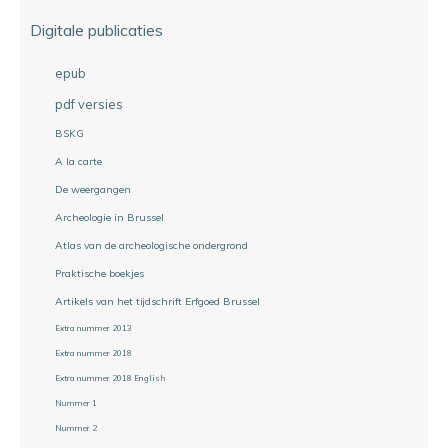
Digitale publicaties
epub
pdf versies
BSKG
A la carte
De weergangen
Archeologie in Brussel
Atlas van de archeologische ondergrond
Praktische boekjes
Artikels van het tijdschrift Erfgoed Brussel
Extra nummer 2013
Extra nummer 2018
Extra nummer 2018 English
Nummer 1
Nummer 2