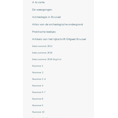
A la carte
De weergangen
Archeologie in Brussel
Atlas van de archeologische ondergrond
Praktische boekjes
Artikels van het tijdschrift Erfgoed Brussel
Extra nummer 2013
Extra nummer 2018
Extra nummer 2018 English
Nummer 1
Nummer 2
Nummer 3-4
Nummer 5
Nummer 6-7
Nummer 8
Nummer 9
Nummer 10