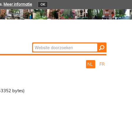
s.
Meer informatie
OK
Zoek
Geavanceerd
zoeken...
NL
FR
53352 bytes)