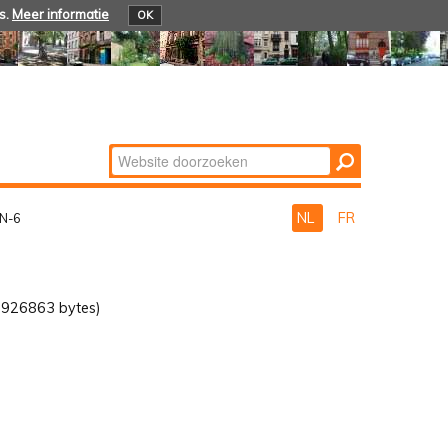
s.
Meer informatie
OK
Zoek
Geavanceerd
zoeken...
NL
FR
EN-6
6926863 bytes)