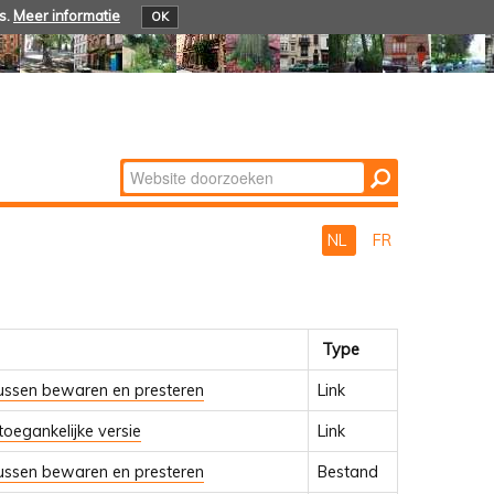
s.
Meer informatie
OK
Zoek
Geavanceerd
zoeken...
NL
FR
Type
ussen bewaren en presteren
Link
oegankelijke versie
Link
ussen bewaren en presteren
Bestand