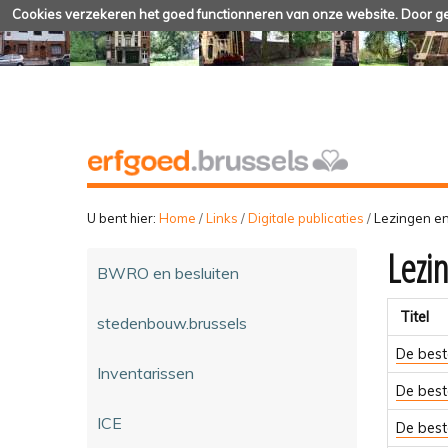
Cookies verzekeren het goed functionneren van onze website. Door geb
U bent hier:
Home
/
Links
/
Digitale publicaties
/
Lezingen e
Lezi
BWRO en besluiten
Titel
stedenbouw.brussels
De best
Inventarissen
De best
ICE
De best