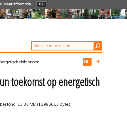
s.
Meer informatie
OK
Zoek
Geavanceerd
zoeken...
NL
FR
ergetisch vlak: tussen
un toekomst op energetisch
bestand, 13.35 MB (13995613 bytes)