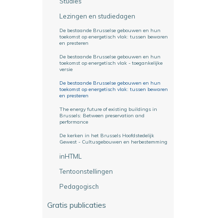
Studies
Lezingen en studiedagen
De bestaande Brusselse gebouwen en hun
toekomst op energetisch vlak: tussen bewaren
en presteren
De bestaande Brusselse gebouwen en hun
toekomst op energetisch vlak - toegankelijke
versie
De bestaande Brusselse gebouwen en hun
toekomst op energetisch vlak: tussen bewaren
en presteren
The energy future of existing buildings in
Brussels: Between preservation and
performance
De kerken in het Brussels Hoofdstedelijk
Gewest - Cultusgebouwen en herbestemming
inHTML
Tentoonstellingen
Pedagogisch
Gratis publicaties