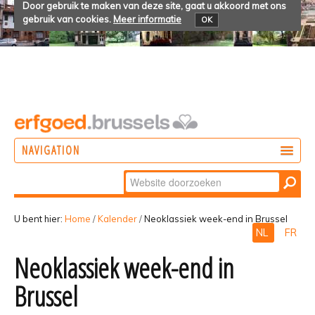
Door gebruik te maken van deze site, gaat u akkoord met ons
gebruik van cookies.
Meer informatie
OK
NAVIGATION
Zoek
DOEN
Geavanceerd
ONTDEKKEN
zoeken...
U bent hier:
Home
/
Kalender
/
Neoklassiek week-end in Brussel
NL
FR
BELEVEN
Neoklassiek week-end in
Brussel