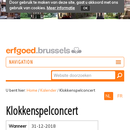
Door gebruik te maken van deze site, gaat u akkoord met ons
gebruik van cookies.
Meer informatie
OK
NAVIGATION
Zoek
DOEN
Geavanceerd
ONTDEKKEN
zoeken...
U bent hier:
Home
/
Kalender
/
Klokkenspelconcert
NL
FR
BELEVEN
Klokkenspelconcert
Wanneer
31-12-2018