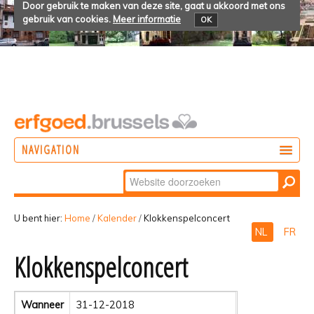
Door gebruik te maken van deze site, gaat u akkoord met ons
gebruik van cookies.
Meer informatie
OK
NAVIGATION
Zoek
DOEN
Geavanceerd
ONTDEKKEN
zoeken...
U bent hier:
Home
/
Kalender
/
Klokkenspelconcert
NL
FR
BELEVEN
Klokkenspelconcert
Wanneer
31-12-2018