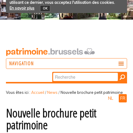
utilisant ce dernier, vous acceptez l'utilisation des cookies.
En savoir plus
OK
NAVIGATION
Chercher par
AGIR
Recherche
DÉCOUVRIR
avancée…
Vous êtes ici :
Accueil
/
News
/
Nouvelle brochure petit patrimoine
NL
FR
PARTICIPER
Nouvelle brochure petit
patrimoine