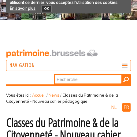
utilisant ce dernier, vous acceptez l'utilisation des cookies.
En savoir plus
OK
NAVIGATION
Chercher par
AGIR
Recherche
DÉCOUVRIR
avancée…
Vous êtes ici :
Accueil
/
News
/
Classes du Patrimoine & de la
Citoyenneté - Nouveau cahier pédagogique
PARTICIPER
NL
FR
Classes du Patrimoine & de la
Citoyenneté - Nouveau cahier