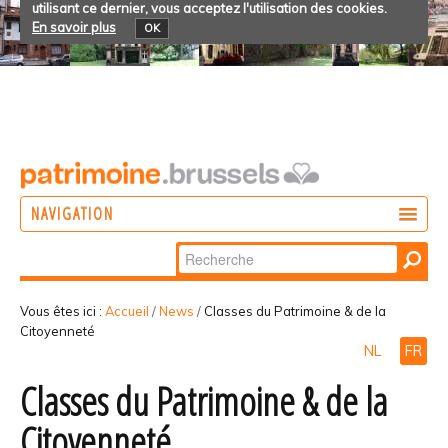
utilisant ce dernier, vous acceptez l'utilisation des cookies.
En savoir plus
OK
NAVIGATION
Chercher par
AGIR
Recherche
DÉCOUVRIR
avancée…
Vous êtes ici :
Accueil
/
News
/
Classes du Patrimoine & de la
Citoyenneté
PARTICIPER
NL
FR
Classes du Patrimoine & de la
Citoyenneté