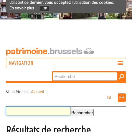
utilisant ce dernier, vous acceptez l'utilisation des cookies.
En savoir plus
OK
NAVIGATION
Chercher par
AGIR
Recherche
DÉCOUVRIR
avancée…
Vous êtes ici :
Accueil
NL
FR
PARTICIPER
Résultats de recherche