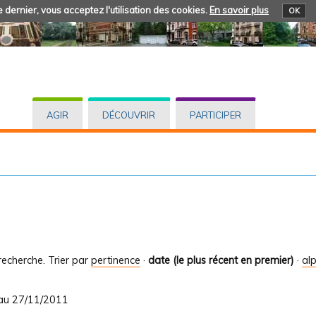
 dernier, vous acceptez l'utilisation des cookies.
En savoir plus
OK
AGIR
DÉCOUVRIR
PARTICIPER
recherche.
Trier par
pertinence
·
date (le plus récent en premier)
·
al
 au 27/11/2011