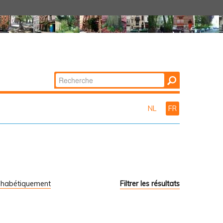
Chercher par
Recherche
avancée…
NL
FR
phabétiquement
Filtrer les résultats