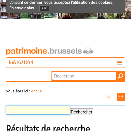
utilisant ce dernier, vous acceptez l'utilisation des cookies.
En savoir plus
OK
NAVIGATION
Chercher par
AGIR
Recherche
DÉCOUVRIR
avancée…
Vous êtes ici :
Accueil
NL
FR
PARTICIPER
Résultats de recherche