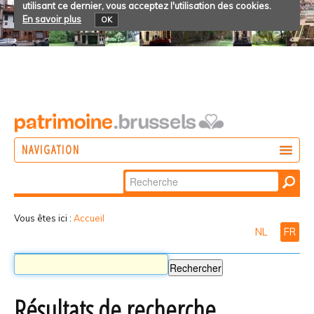
utilisant ce dernier, vous acceptez l'utilisation des cookies.
En savoir plus
OK
NAVIGATION
Chercher par
AGIR
Recherche
DÉCOUVRIR
avancée…
Vous êtes ici :
Accueil
NL
FR
PARTICIPER
Résultats de recherche