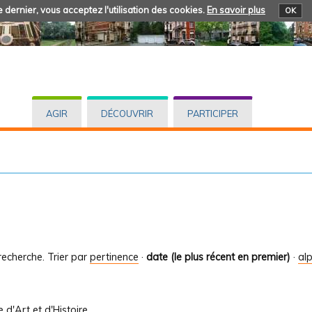
 dernier, vous acceptez l'utilisation des cookies.
En savoir plus
OK
AGIR
DÉCOUVRIR
PARTICIPER
recherche.
Trier par
pertinence
·
date (le plus récent en premier)
·
al
le d'Art et d'Histoire