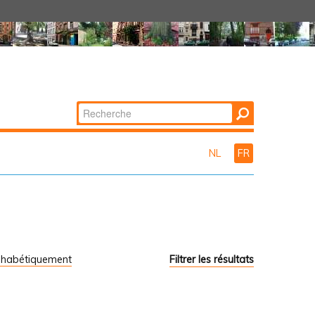
Chercher par
Recherche
avancée…
NL
FR
phabétiquement
Filtrer les résultats