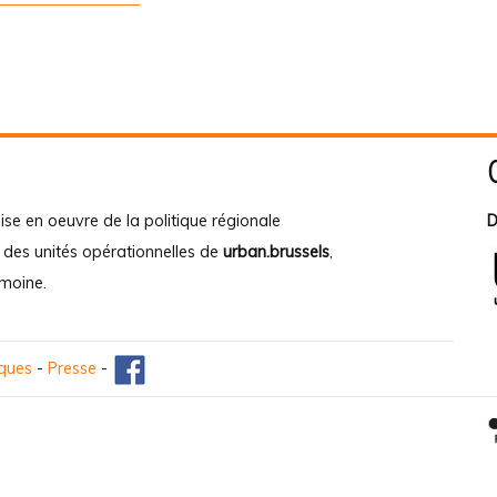
ise en oeuvre de la politique régionale
D
e des unités opérationnelles de
urban.brussels
,
imoine
.
iques
-
Presse
-