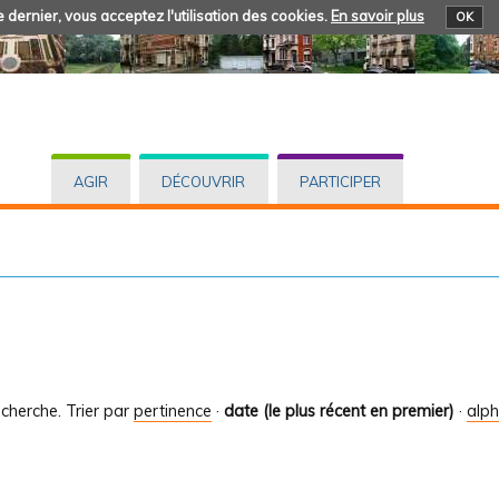
 dernier, vous acceptez l'utilisation des cookies.
En savoir plus
OK
AGIR
DÉCOUVRIR
PARTICIPER
cherche.
Trier par
pertinence
·
date (le plus récent en premier)
·
alp