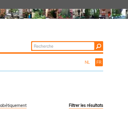
Chercher par
Recherche
avancée…
NL
FR
habétiquement
Filtrer les résultats