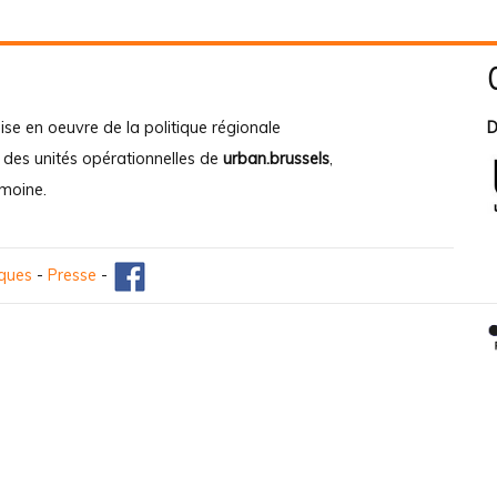
ise en oeuvre de la politique régionale
D
e des unités opérationnelles de
urban.brussels
,
imoine
.
iques
-
Presse
-