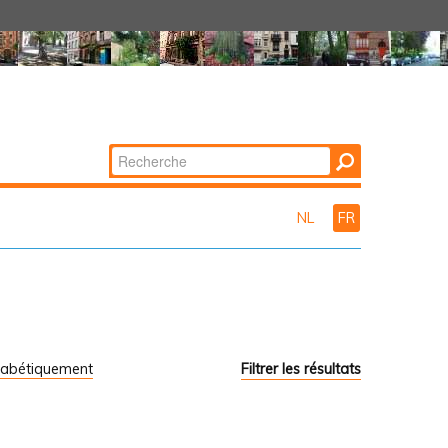
Chercher par
Recherche
avancée…
NL
FR
habétiquement
Filtrer les résultats