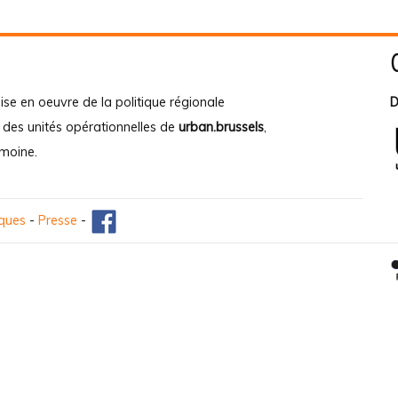
ise en oeuvre de la politique régionale
D
e des unités opérationnelles de
urban.brussels
,
imoine
.
iques
-
Presse
-