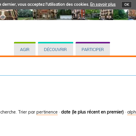
 dernier, vous acceptez l'utilisation des cookies.
En savoir plus
OK
AGIR
DÉCOUVRIR
PARTICIPER
cherche.
Trier par
pertinence
·
date (le plus récent en premier)
·
alp