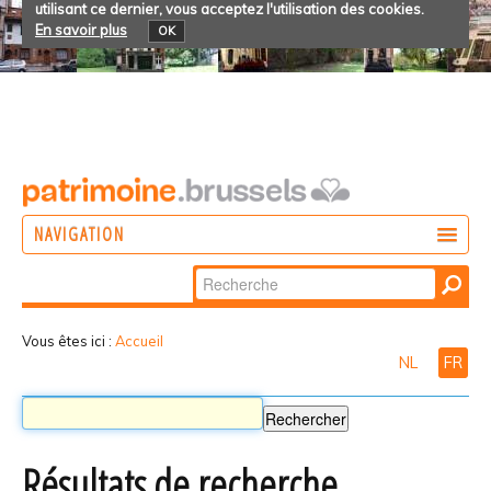
utilisant ce dernier, vous acceptez l'utilisation des cookies.
En savoir plus
OK
NAVIGATION
Chercher par
AGIR
Recherche
DÉCOUVRIR
avancée…
Vous êtes ici :
Accueil
NL
FR
PARTICIPER
Résultats de recherche