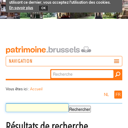
utilisant ce dernier, vous acceptez l'utilisation des cookies.
En savoir plus
OK
NAVIGATION
Chercher par
AGIR
Recherche
DÉCOUVRIR
avancée…
Vous êtes ici :
Accueil
NL
FR
PARTICIPER
Résultats de recherche