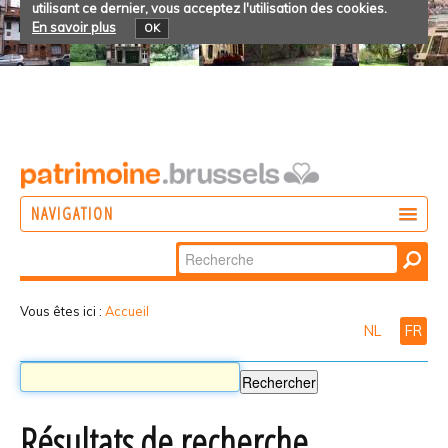
utilisant ce dernier, vous acceptez l'utilisation des cookies.
En savoir plus
OK
NAVIGATION
Chercher par
AGIR
Recherche
DÉCOUVRIR
avancée…
Vous êtes ici :
Accueil
NL
FR
PARTICIPER
Résultats de recherche