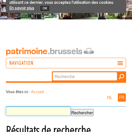
utilisant ce dernier, vous acceptez l'utilisation des cookies.
En savoir plus
OK
NAVIGATION
Chercher par
AGIR
Recherche
DÉCOUVRIR
avancée…
Vous êtes ici :
Accueil
NL
FR
PARTICIPER
Résultats de recherche