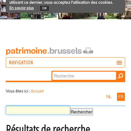
utilisant ce dernier, vous acceptez l'utilisation des cookies.
En savoir plus
OK
NAVIGATION
Chercher par
AGIR
Recherche
DÉCOUVRIR
avancée…
Vous êtes ici :
Accueil
NL
FR
PARTICIPER
Résultats de recherche