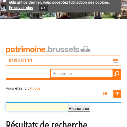
utilisant ce dernier, vous acceptez l'utilisation des cookies.
En savoir plus
OK
NAVIGATION
Chercher par
AGIR
Recherche
DÉCOUVRIR
avancée…
Vous êtes ici :
Accueil
NL
FR
PARTICIPER
Résultats de recherche