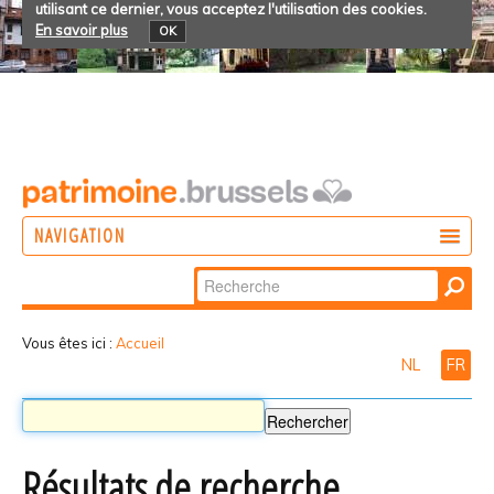
utilisant ce dernier, vous acceptez l'utilisation des cookies.
En savoir plus
OK
NAVIGATION
Chercher par
AGIR
Recherche
DÉCOUVRIR
avancée…
Vous êtes ici :
Accueil
NL
FR
PARTICIPER
Résultats de recherche