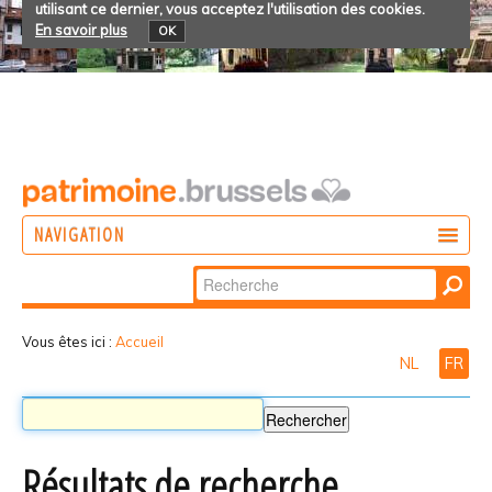
utilisant ce dernier, vous acceptez l'utilisation des cookies.
En savoir plus
OK
NAVIGATION
Chercher par
AGIR
Recherche
DÉCOUVRIR
avancée…
Vous êtes ici :
Accueil
NL
FR
PARTICIPER
Résultats de recherche