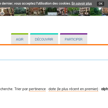
 dernier, vous acceptez l'utilisation des cookies.
En savoir plus
OK
AGIR
DÉCOUVRIR
PARTICIPER
cherche.
Trier par
pertinence
·
date (le plus récent en premier)
·
alp