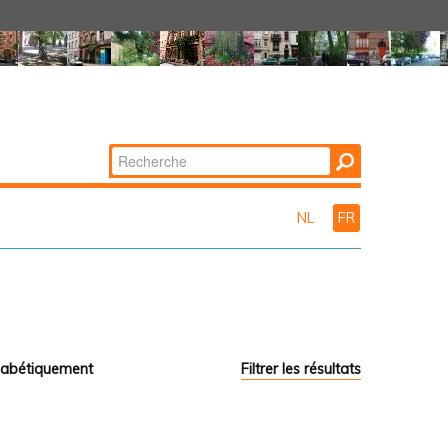
Chercher par
Recherche
avancée…
NL
FR
habétiquement
Filtrer les résultats