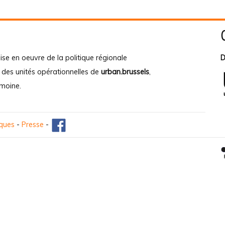
ise en oeuvre de la politique régionale
D
e des unités opérationnelles de
urban.brussels
,
imoine
.
iques
-
Presse
-