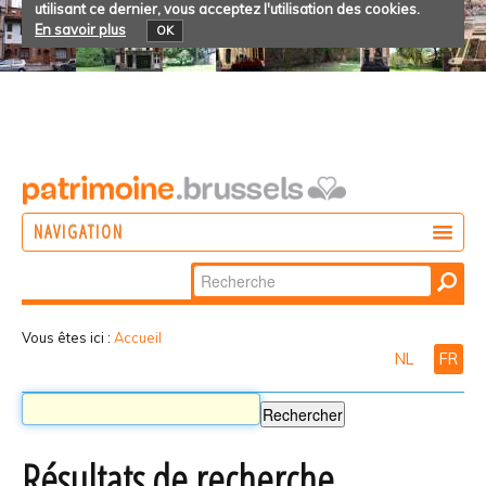
utilisant ce dernier, vous acceptez l'utilisation des cookies.
En savoir plus
OK
NAVIGATION
Chercher par
AGIR
Recherche
DÉCOUVRIR
avancée…
Vous êtes ici :
Accueil
NL
FR
PARTICIPER
Résultats de recherche