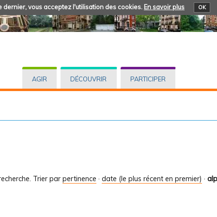
 dernier, vous acceptez l'utilisation des cookies.
En savoir plus
OK
AGIR
DÉCOUVRIR
PARTICIPER
recherche.
Trier par
pertinence
·
date (le plus récent en premier)
·
al