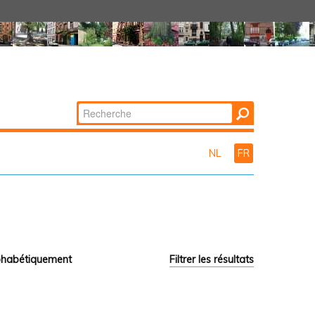
Chercher par
Recherche
avancée…
NL
FR
phabétiquement
Filtrer les résultats