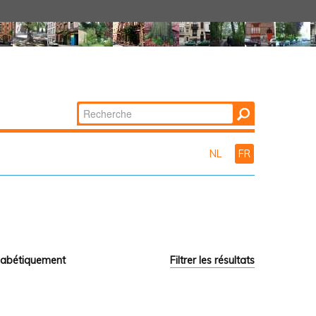
Chercher par
Recherche
avancée…
NL
FR
habétiquement
Filtrer les résultats