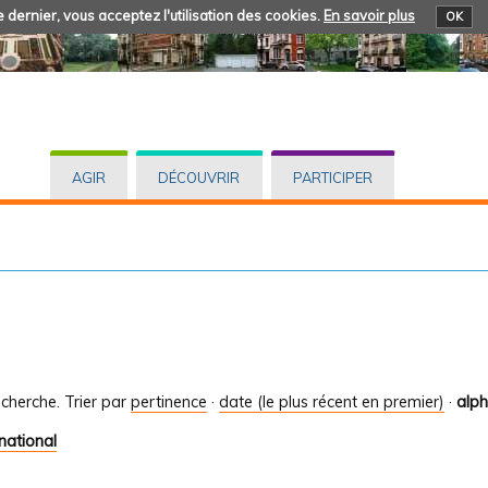
 dernier, vous acceptez l'utilisation des cookies.
En savoir plus
OK
AGIR
DÉCOUVRIR
PARTICIPER
cherche.
Trier par
pertinence
·
date (le plus récent en premier)
·
alp
national