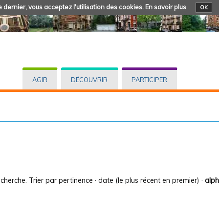
 dernier, vous acceptez l'utilisation des cookies.
En savoir plus
OK
AGIR
DÉCOUVRIR
PARTICIPER
cherche.
Trier par
pertinence
·
date (le plus récent en premier)
·
alp