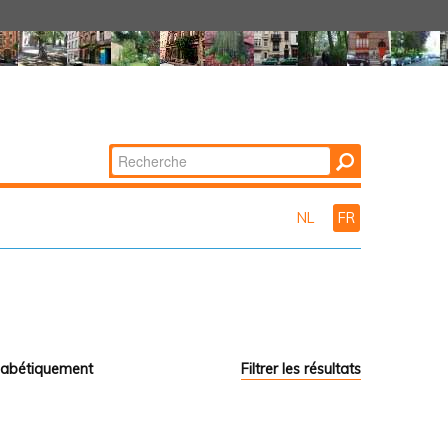
Chercher par
Recherche
avancée…
NL
FR
habétiquement
Filtrer les résultats