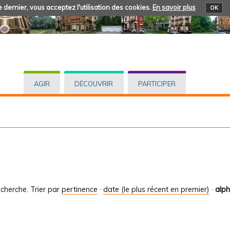
 dernier, vous acceptez l'utilisation des cookies.
En savoir plus
OK
AGIR
DÉCOUVRIR
PARTICIPER
cherche.
Trier par
pertinence
·
date (le plus récent en premier)
·
alp