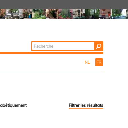
Chercher par
Recherche
avancée…
NL
FR
habétiquement
Filtrer les résultats