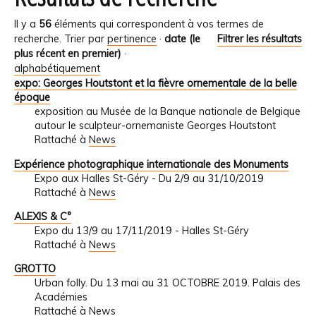
Il y a
56
éléments qui correspondent à vos termes de
recherche.
Trier par
pertinence
·
date (le
Filtrer les résultats
plus récent en premier)
·
alphabétiquement
expo: Georges Houtstont et la fièvre ornementale de la belle
époque
exposition au Musée de la Banque nationale de Belgique
autour le sculpteur-ornemaniste Georges Houtstont
Rattaché à
News
Expérience photographique internationale des Monuments
Expo aux Halles St-Géry - Du 2/9 au 31/10/2019
Rattaché à
News
ALEXIS & C°
Expo du 13/9 au 17/11/2019 - Halles St-Géry
Rattaché à
News
GROTTO
Urban folly. Du 13 mai au 31 OCTOBRE 2019. Palais des
Académies
Rattaché à
News