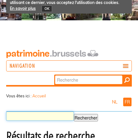
utilisant ce dernier, vous acceptez l'utilisation des cookies.
En savoir plus
OK
NAVIGATION
Chercher par
AGIR
Recherche
DÉCOUVRIR
avancée…
Vous êtes ici :
Accueil
NL
FR
PARTICIPER
Résultats de recherche