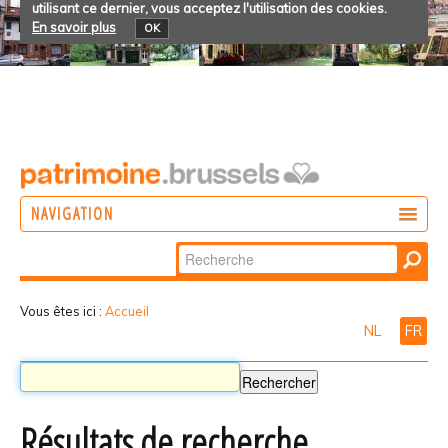
utilisant ce dernier, vous acceptez l'utilisation des cookies.
En savoir plus
OK
NAVIGATION
Chercher par
AGIR
Recherche
DÉCOUVRIR
avancée…
Vous êtes ici :
Accueil
NL
FR
PARTICIPER
Résultats de recherche