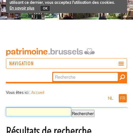
utilisant ce dernier, vous acceptez l'utilisation des cookies.
En savoir plus
OK
NAVIGATION
Chercher par
AGIR
Recherche
DÉCOUVRIR
avancée…
Vous êtes ici :
Accueil
NL
FR
PARTICIPER
Résultats de recherche