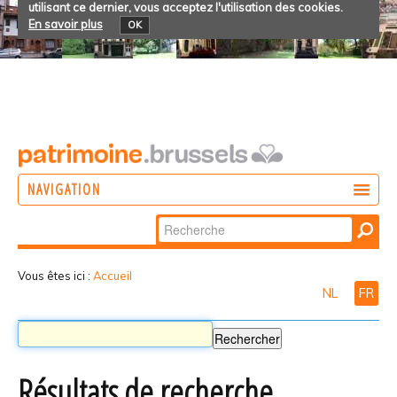
utilisant ce dernier, vous acceptez l'utilisation des cookies.
En savoir plus
OK
NAVIGATION
Chercher par
AGIR
Recherche
DÉCOUVRIR
avancée…
Vous êtes ici :
Accueil
NL
FR
PARTICIPER
Résultats de recherche