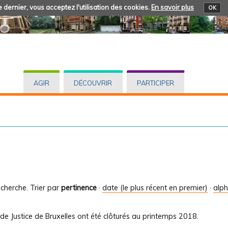
 dernier, vous acceptez l'utilisation des cookies.
En savoir plus
OK
AGIR
DÉCOUVRIR
PARTICIPER
cherche.
Trier par
pertinence
·
date (le plus récent en premier)
·
alp
de Justice de Bruxelles ont été clôturés au printemps 2018.