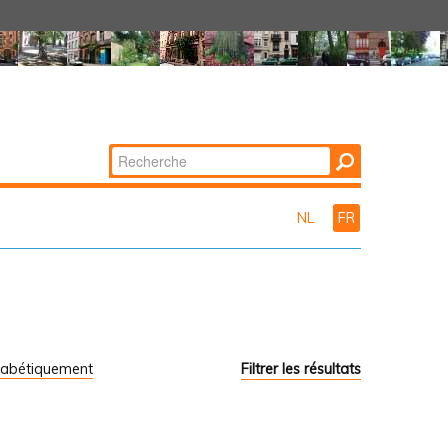
Chercher par
Recherche
avancée…
NL
FR
habétiquement
Filtrer les résultats