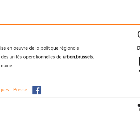
ise en oeuvre de la politique régionale
D
e des unités opérationnelles de
urban.brussels
,
imoine
.
iques
-
Presse
-