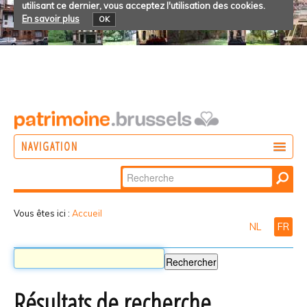
utilisant ce dernier, vous acceptez l'utilisation des cookies.
En savoir plus
OK
NAVIGATION
Chercher par
AGIR
Recherche
DÉCOUVRIR
avancée…
Vous êtes ici :
Accueil
NL
FR
PARTICIPER
Résultats de recherche