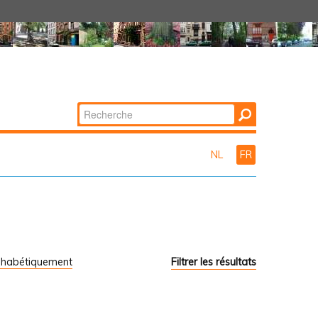
Chercher par
Recherche
avancée…
NL
FR
phabétiquement
Filtrer les résultats