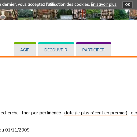
 dernier, vous acceptez l'utilisation des cookies.
En savoir plus
OK
AGIR
DÉCOUVRIR
PARTICIPER
recherche.
Trier par
pertinence
·
date (le plus récent en premier)
·
al
 au 01/11/2009