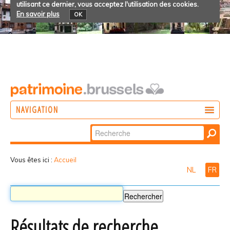
utilisant ce dernier, vous acceptez l'utilisation des cookies.
En savoir plus
OK
NAVIGATION
Chercher par
AGIR
Recherche
DÉCOUVRIR
avancée…
Vous êtes ici :
Accueil
NL
FR
PARTICIPER
Résultats de recherche