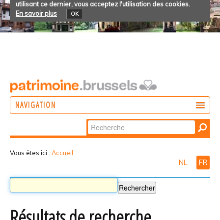
utilisant ce dernier, vous acceptez l'utilisation des cookies.
En savoir plus
OK
NAVIGATION
Chercher par
AGIR
Recherche
DÉCOUVRIR
avancée…
Vous êtes ici :
Accueil
NL
FR
PARTICIPER
Résultats de recherche